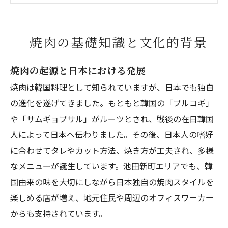
焼肉を楽しむためのマナーと食べ方のコツ
焼肉の価格帯・コース・割引情報とお得な活用
法
焼肉の基礎知識と文化的背景
池田新町の焼肉について
焼肉の起源と日本における発展
池田新町で焼肉が選ばれる（求められる）理由
について
焼肉は韓国料理として知られていますが、日本でも独自
の進化を遂げてきました。もともと韓国の「プルコギ」
池田新町について
や「サムギョプサル」がルーツとされ、戦後の在日韓国
店舗概要
人によって日本へ伝わりました。その後、日本人の嗜好
関連エリア
に合わせてタレやカット方法、焼き方が工夫され、多様
対応地域
なメニューが誕生しています。池田新町エリアでも、韓
国由来の味を大切にしながら日本独自の焼肉スタイルを
楽しめる店が増え、地元住民や周辺のオフィスワーカー
からも支持されています。