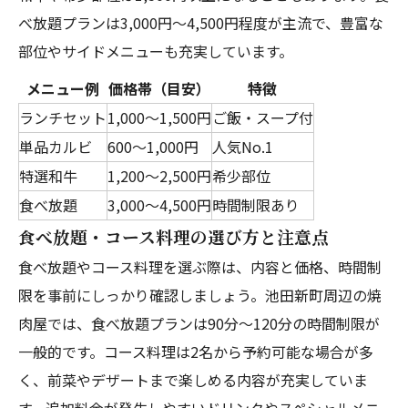
べ放題プランは3,000円～4,500円程度が主流で、豊富な
部位やサイドメニューも充実しています。
メニュー例
価格帯（目安）
特徴
ランチセット
1,000～1,500円
ご飯・スープ付
単品カルビ
600～1,000円
人気No.1
特選和牛
1,200～2,500円
希少部位
食べ放題
3,000～4,500円
時間制限あり
食べ放題・コース料理の選び方と注意点
食べ放題やコース料理を選ぶ際は、内容と価格、時間制
限を事前にしっかり確認しましょう。池田新町周辺の焼
肉屋では、食べ放題プランは90分～120分の時間制限が
一般的です。コース料理は2名から予約可能な場合が多
く、前菜やデザートまで楽しめる内容が充実していま