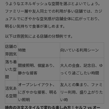
うようなエネルギッシュな空間を選ぶとよいでしょう。
ファミリー層や友人同士での利用が多い店舗では、カジ
ュアルでにぎやかな空気感が店舗全体に広がっており、
明るい気持ちで食事が楽しめます。
以下は雰囲気による店舗の分類例です。
店舗の
特徴
向いている利用シーン
雰囲気
落ち着
間接照明、個室あり、
大人の会食、記念日、ゆ
いた空
静かな接客
っくり過ごしたい時間
間
オープンレイアウト、
友人との集まり、ファミ
活気あ
にぎやかな接客、明る
リー利用、盛り上がりた
る空間
い照明
い時
焼肉の注文スタイルで変わる楽しみ方！セルフ vs オー