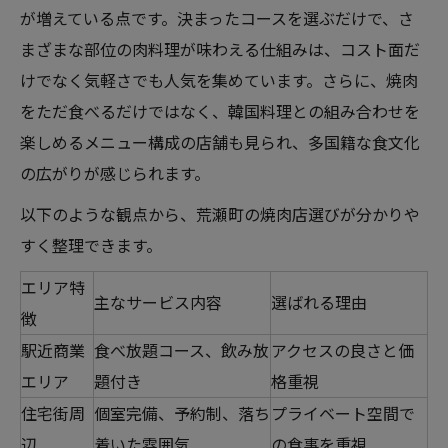
が増えている点です。決まったコースを選ぶだけで、さ
まざまな部位の肉料理が味わえる仕組みは、コスト面だ
けでなく気軽さでも人気を集めています。さらに、焼肉
をただ食べるだけではなく、韓国料理との組み合わせを
楽しめるメニュー構成の店舗も見られ、多国籍な食文化
の広がりが感じられます。
以下のような観点から、荒瀬町の焼肉店選びが分かりや
すく整理できます。
エリア特
主なサービス内容
選ばれる理由
徴
駅近商業
食べ放題コース、飲み放
アクセスの良さと価
エリア
題付き
格重視
住宅街周
個室完備、予約制、落ち
プライベート空間で
辺
着いた雰囲気
の食事を重視