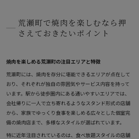
まとめ
よくある質問
荒瀬町で焼肉を楽しむなら押
荒瀬町について
さえておきたいポイント
荒瀬町で「焼肉こうちゃん」が選ばれる理由
焼肉の基礎知識
店舗概要
焼肉を楽しめる荒瀬町の注目エリアと特徴
関連エリア
荒瀬町には、焼肉を存分に堪能できるエリアが点在して
対応地域
おり、それぞれが独自の雰囲気やサービス内容を持って
います。駅から徒歩圏内にある通いやすいエリアでは、
会社帰りに一人で立ち寄れるようなスタンド形式の店舗
から、家族でゆっくり食事を楽しめる広々とした個室完
備の焼肉店まで、多様なスタイルが選ばれています。
特に近年注目されているのは、食べ放題スタイルの店舗