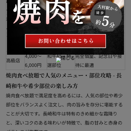
店舗タ
主なおすす
価格帯
特徴
イプ
め部位
和牛食
3,000～
長崎和牛・
プレミアムコース、個
べ放題
5,000円
希少部位
室・宴会対応
ファミ
2,500～
カルビ・タ
子供割引、広いテーブ
リー向
4,000円
ン塩
ル席
4,000～
和牛A5・特
完全個室、記念日や接
高級店
6,000円
選部位
待に最適
焼肉食べ放題で人気のメニュー・部位攻略 - 長
崎和牛や希少部位の楽しみ方
焼肉食べ放題で満足度を高めるには、人気の部位や希少
部位をバランスよく注文し、肉の旨みを存分に堪能する
ことが大切です。長崎和牛は特有のきめ細かな霜降り
と、深いコクのある味わいが特徴で、脂の甘みと赤身の