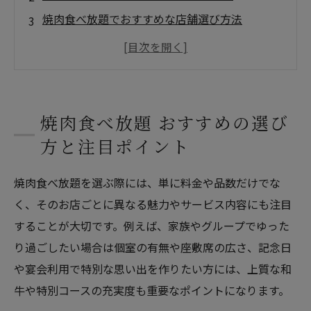
焼肉食べ放題でおすすめな店舗選び方法
高級焼肉食べ放題のおすすめポイント｜長崎和
牛・プレミアムコースの魅力
焼肉食べ放題を美味しく楽しむおすすめ方法｜
長崎和牛と注文テクニック
焼肉食べ放題 おすすめの選び
焼肉食べ放題の疑問解決Q&A｜予約・クーポ
方と注目ポイント
ン・混雑回避のコツ
店舗概要
焼肉食べ放題を選ぶ際には、単に料金や品数だけでな
く、そのお店ごとに異なる魅力やサービス内容にも注目
することが大切です。例えば、家族やグループでゆった
り過ごしたい場合は個室の有無や座敷席の広さ、記念日
や宴会利用で特別な思い出を作りたい方には、上質な和
牛や特別コースの充実度も重要なポイントになります。