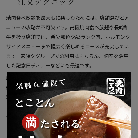
注文テクニック
焼肉食べ放題を最大限に楽しむためには、店舗選びとメ
ニューの攻略が不可欠です。高級焼肉食べ放題や長崎和
牛を扱う店舗では、希少部位やA5ランク肉、ホルモンや
サイドメニューまで幅広く楽しめるコースが充実してい
ます。家族やグループでの利用はもちろん、個室を活用
した記念日ディナーなどにも最適です。
店舗によっては、カルビやタンといった定番から、希少
部位やホルモンまで食べ放題プランに含まれています。
料金・滞在時間・メニュー構成・アクセスの良さに加
え、個室や宴会用のスペースがあるかどうかも重要なポ
イントとなります。ネット予約やアプリの利用でクーポ
ンや特典が得られる場合も多いので、活用しましょう。