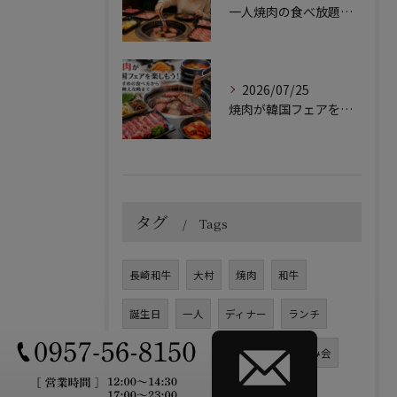
一人焼肉の食べ放題ガイド！初心者向けの選び方と満喫するコツ
2026/07/25
焼肉が韓国フェアを楽しもう！おすすめの食べ方から写真映え攻略まで
タグ
Tags
長崎和牛
大村
焼肉
和牛
誕生日
一人
ディナー
ランチ
肉ケーキ
飲み放題
握り
飲み会
牛タン